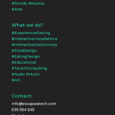
#Sonido #Musica
#Arte
What we do?
#ExperiencieDesing
#InteractiveInstallations
#InteractiveGastronomy
#FoodDesign
#EatingDesign
#Educational
#TecArtConsulting
#Audio #Music
#Art
Contact:
info@escaparatech.com
639 864 648