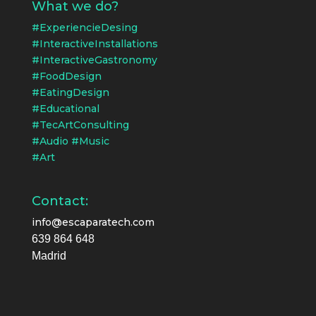
What we do?
#ExperiencieDesing
#InteractiveInstallations
#InteractiveGastronomy
#FoodDesign
#EatingDesign
#Educational
#TecArtConsulting
#Audio #Music
#Art
Contact:
info@escaparatech.com
639 864 648
Madrid