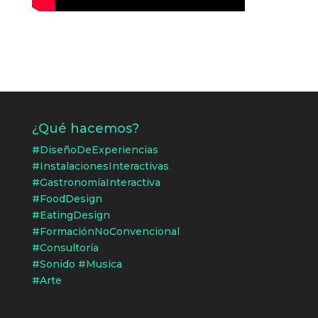
¿Qué hacemos?
#DiseñoDeExperiencias
#InstalacionesInteractivas
#GastronomíaInteractiva
#FoodDesign
#EatingDesign
#FormaciónNoConvencional
#Consultoría
#Sonido #Musica
#Arte