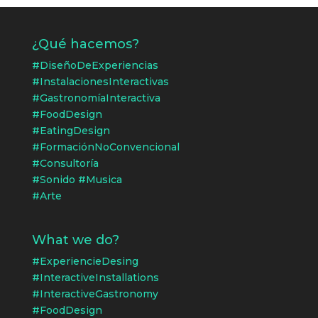
¿Qué hacemos?
#DiseñoDeExperiencias
#InstalacionesInteractivas
#GastronomíaInteractiva
#FoodDesign
#EatingDesign
#FormaciónNoConvencional
#Consultoría
#Sonido #Musica
#Arte
What we do?
#ExperiencieDesing
#InteractiveInstallations
#InteractiveGastronomy
#FoodDesign